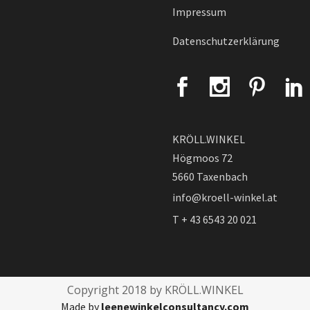
Impressum
Datenschutzerklärung
KRÖLL.WINKEL
Högmoos 72
5660 Taxenbach
info@kroell-winkel.at
T + 43 6543 20 021
Copyright 2018 by KRÖLL.WINKEL
Made by
leenewinkelconsultancy.com