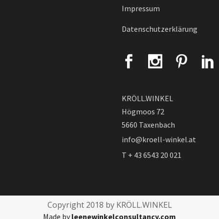
Impressum
Datenschutzerklärung
KRÖLL.WINKEL
Högmoos 72
5660 Taxenbach
info@kroell-winkel.at
T + 43 6543 20 021
Copyright 2018 by KRÖLL.WINKEL
Made by
leenewinkelconsultancy.com